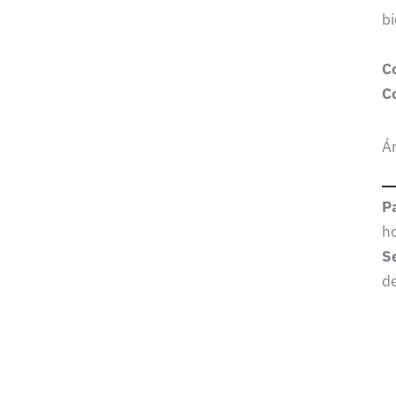
bi
C
C
Á
P
h
S
d