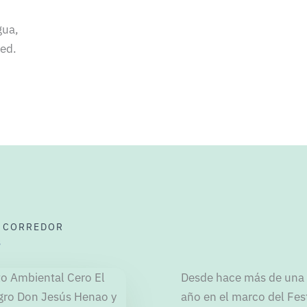
gua,
red.
L CORREDOR
s
Desde hace más de una 
año en el marco del Fes