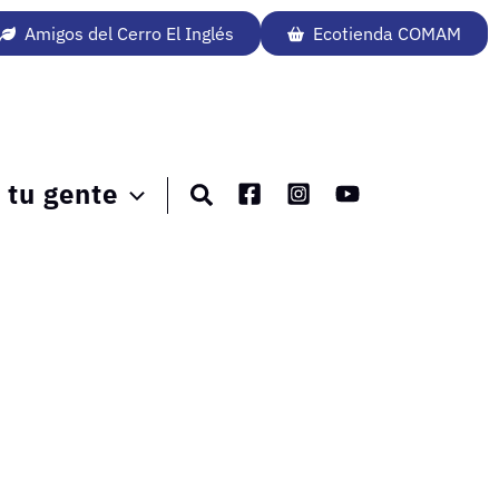
Amigos del Cerro El Inglés
Ecotienda COMAM
tu gente