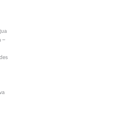
gua
á –
edes
va