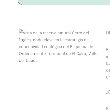
U
Es
in
La
de
un
¿Q
Es